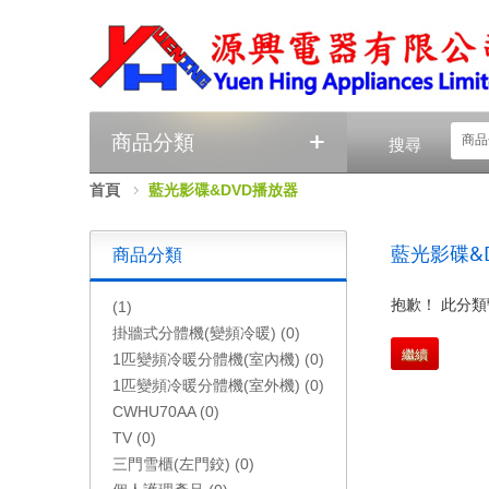
+
商品分類
商品
搜尋
首頁
藍光影碟&DVD播放器
藍光影碟&
商品分類
抱歉！ 此分
(1)
掛牆式分體機(變頻冷暖) (0)
繼續
1匹變頻冷暖分體機(室內機) (0)
1匹變頻冷暖分體機(室外機) (0)
CWHU70AA (0)
TV (0)
三門雪櫃(左門鉸) (0)